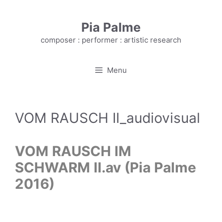
Skip
to
Pia Palme
content
composer : performer : artistic research
Menu
VOM RAUSCH II_audiovisual
VOM RAUSCH IM
SCHWARM II.av (Pia Palme
2016)